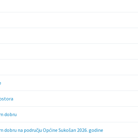
e
rostora
om dobru
om dobru na području Općine Sukošan 2026. godine