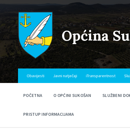
Skip
Skip
Skip
to
to
to
content
main
footer
navigation
Općina S
Obavijesti
Javni natječaji
iTransparentnost
Slu
POČETNA
O OPĆINI SUKOŠAN
SLUŽBENI DO
PRISTUP INFORMACIJAMA