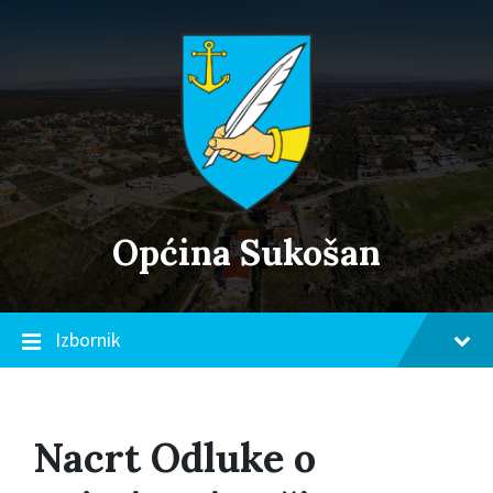
Skip
Skip
Skip
to
to
to
content
main
footer
navigation
Općina Sukošan
Izbornik
Nacrt Odluke o