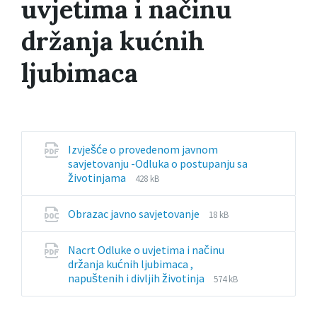
uvjetima i načinu
držanja kućnih
ljubimaca
Izvješće o provedenom javnom
savjetovanju -Odluka o postupanju sa
File
File
životinjama
428 kB
extension:
size:
pdf
File
File
Obrazac javno savjetovanje
18 kB
extension:
size:
docx
Nacrt Odluke o uvjetima i načinu
držanja kućnih ljubimaca ,
File
File
napuštenih i divljih životinja
574 kB
extension:
size:
pdf