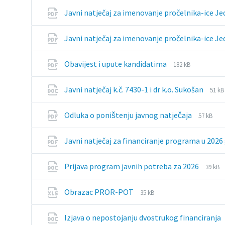
Javni natječaj za imenovanje pročelnika-ice J
Javni natječaj za imenovanje pročelnika-ice Je
File
File
Obavijest i upute kandidatima
182 kB
extension:
size:
pdf
File
File
Javni natječaj k.č. 7430-1 i dr k.o. Sukošan
51 kB
exte
size:
doc
File
File
Odluka o poništenju javnog natječaja
57 kB
extensi
size:
pdf
Javni natječaj za financiranje programa u 2026
File
File
Prijava program javnih potreba za 2026
39 kB
exten
size:
doc
File
File
Obrazac PROR-POT
35 kB
extension:
size:
xls
Izjava o nepostojanju dvostrukog financiranja