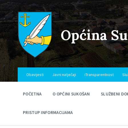
Skip
Skip
Skip
to
to
to
content
main
footer
navigation
Općina S
Obavijesti
Javni natječaji
iTransparentnost
Slu
POČETNA
O OPĆINI SUKOŠAN
SLUŽBENI DO
PRISTUP INFORMACIJAMA