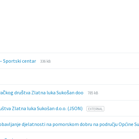
File
File
 – Sportski centar
336 kB
extension:
size:
pdf
ion:
File
File
vačkog društva Zlatna luka Sukošan doo
785 kB
extension:
size:
pdf
File
ruštva Zlatna luka Sukošan d.o.o. (JSON)
EXTERNAL
extension:
json
 obavljanje djelatnosti na pomorskom dobru na području Općine Suk