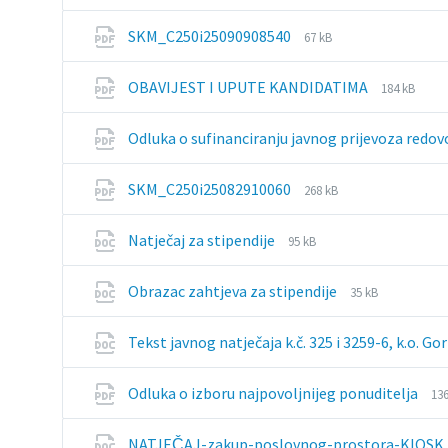
File
File
SKM_C250i25090908540
67 kB
extension:
size:
pdf
File
File
OBAVIJEST I UPUTE KANDIDATIMA
184 kB
extension
size:
pdf
Odluka o sufinanciranju javnog prijevoza redov
File
File
SKM_C250i25082910060
268 kB
extension:
size:
pdf
File
File
Natječaj za stipendije
95 kB
extension:
size:
doc
File
File
Obrazac zahtjeva za stipendije
35 kB
extension:
size:
doc
Tekst javnog natječaja k.č. 325 i 3259-6, k.o. Go
Fil
Fi
Odluka o izboru najpovoljnijeg ponuditelja
136
ex
siz
pd
NATJEČAJ-zakup-poslovnog-prostora-KIOSK