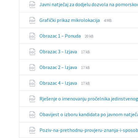
Javni natječaj za dodjelu dozvola na pomorsk
File
File
Grafički prikaz mikrolokacija
4 MB
extension:
size:
pdf
File
File
Obrazac 1 – Ponuda
20 kB
extension:
size:
docx
File
File
Obrazac 3 – Izjava
17 kB
extension:
size:
docx
File
File
Obrazac 2 – Izjava
17 kB
extension:
size:
docx
File
File
Obrazac 4 – Izjava
17 kB
extension:
size:
docx
Rješenje o imenovanju pročelnika jedinstveno
Obavijest o izboru kandidata po javnom natje
Poziv-na-prethodnu-provjeru-znanja-i-sposob