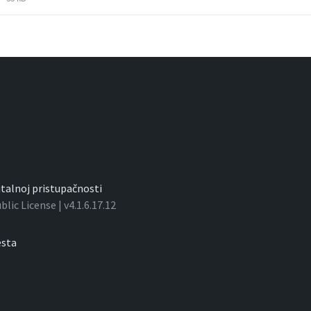
extension:
size:
doc
gitalnoj pristupačnosti
ic License | v4.1.6.17.12
sta