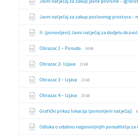
Javni natječaj za zakup javne površine – igrališ
Javni natječaj za zakup poslovnog prostora –
II. (ponovljeni) Javni natječaj za dodjelu do
File
File
Obrazac 1 – Ponuda
34 kB
extension:
size:
docx
File
File
Obrazac 2- Izjava
23 kB
extension:
size:
docx
File
File
Obrazac 3 – Izjava
23 kB
extension:
size:
docx
File
File
Obrazac 4 – Izjava
25 kB
extension:
size:
docx
F
F
Grafički prikaz lokacija (ponovljeni natječaj)
6
e
s
p
Odluka o odabiru najpovoljnijih ponuditelja z