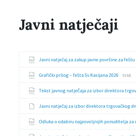
Javni natječaji
Javni natječaj za zakup javne površine za feštu
File
File
Grafički prilog – fešta Sv Kasijana 2026
93 kB
extens
size:
pdf
Tekst javnog natječaja za izbor direktora trgo
Javni natječaj za izbor direktora trgovačkog d
Odluka o odabiru najpovoljnijih ponuditelja za