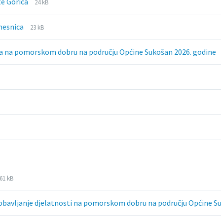
File
File
te Gorica
24 kB
extension:
size:
docx
File
File
 mesnica
23 kB
extension:
size:
docx
zvola na pomorskom dobru na području Općine Sukošan 2026. godine
ile
ile
61 kB
xtension:
ize:
df
a obavljanje djelatnosti na pomorskom dobru na području Općine 