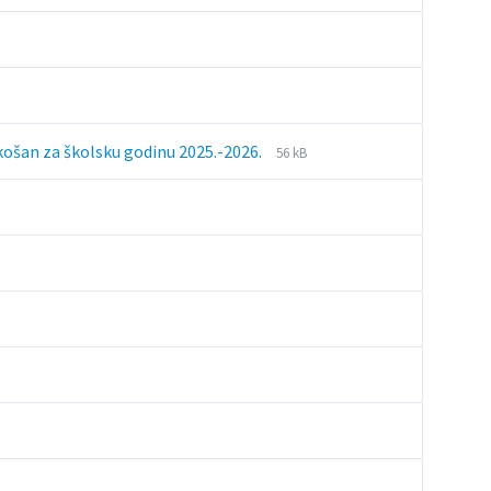
File
File
ukošan za školsku godinu 2025.-2026.
56 kB
extension:
size:
pdf