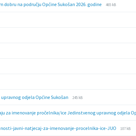
File
File
om dobru na području Općine Sukošan 2026. godine
465 kB
extension:
size:
pdf
File
File
g upravnog odjela Općine Sukošan
245 kB
extension:
size:
pdf
čaju za imenovanje pročelnika/ice Jedinstvenog upravnog odjela 
File
File
nosti-javni-natjecaj-za-imenovanje-procelnika-ice-JUO
107 kB
extensi
size: