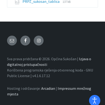
File
File
PRPZ_sukosan_tablica
137 kB
extension:
size:
xls
Email
Facebook
Instagram
Sva prava pridržana © 2026. Općina Sukošan |
Izjava o
digitalnoj pristupačnosti
Korištena programska rješenja otvorenog koda - GNU
Public License | v4.1.6.17.12
Hosting i održavanje:
Arcadian
|
Impressum mrežnog
mjesta