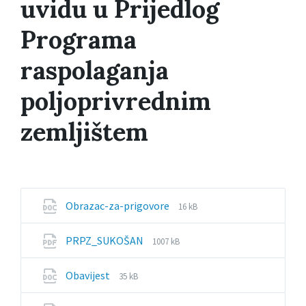
uvidu u Prijedlog
Programa
raspolaganja
poljoprivrednim
zemljištem
File
File
Obrazac-za-prigovore
16 kB
extension:
size:
docx
File
File
PRPZ_SUKOŠAN
1007 kB
extension:
size:
pdf
File
File
Obavijest
35 kB
extension:
size:
docx