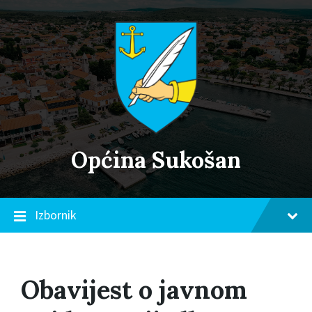
Skip
Skip
Skip
to
to
to
content
main
footer
navigation
Općina Sukošan
Izbornik
Obavijest o javnom