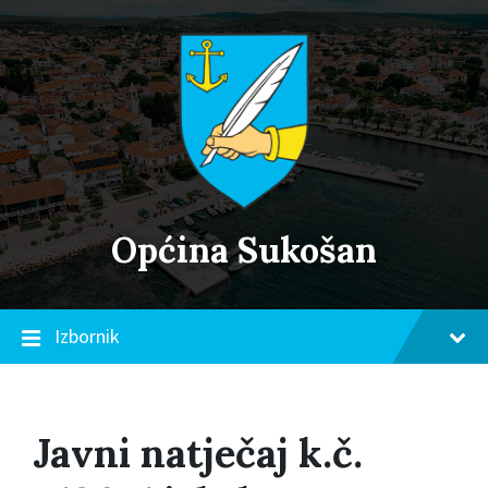
Skip
Skip
Skip
to
to
to
content
main
footer
navigation
Općina Sukošan
Izbornik
Javni natječaj k.č.