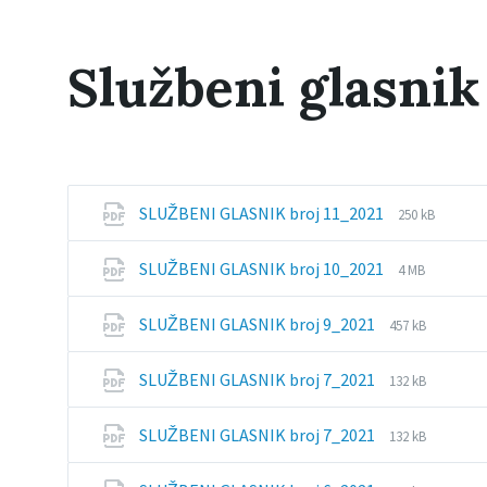
Službeni glasnik
File
File
SLUŽBENI GLASNIK broj 11_2021
250 kB
extension:
size:
pdf
File
File
SLUŽBENI GLASNIK broj 10_2021
4 MB
extension:
size:
pdf
File
File
SLUŽBENI GLASNIK broj 9_2021
457 kB
extension:
size:
pdf
File
File
SLUŽBENI GLASNIK broj 7_2021
132 kB
extension:
size:
pdf
File
File
SLUŽBENI GLASNIK broj 7_2021
132 kB
extension:
size:
pdf