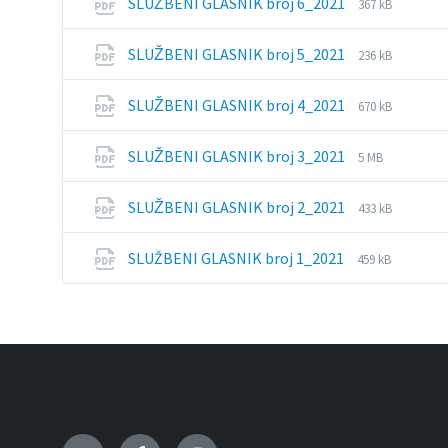
File
File
SLUŽBENI GLASNIK broj 6_2021
367 kB
extension:
size:
pdf
File
File
SLUŽBENI GLASNIK broj 5_2021
236 kB
extension:
size:
pdf
File
File
SLUŽBENI GLASNIK broj 4_2021
670 kB
extension:
size:
pdf
File
File
SLUŽBENI GLASNIK broj 3_2021
5 MB
extension:
size:
pdf
File
File
SLUŽBENI GLASNIK broj 2_2021
433 kB
extension:
size:
pdf
File
File
SLUŽBENI GLASNIK broj 1_2021
459 kB
extension:
size:
pdf