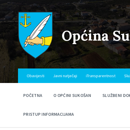
Skip
Skip
Skip
to
to
to
content
main
footer
navigation
Općina S
Obavijesti
Javni natječaji
iTransparentnost
Slu
POČETNA
O OPĆINI SUKOŠAN
SLUŽBENI DO
PRISTUP INFORMACIJAMA