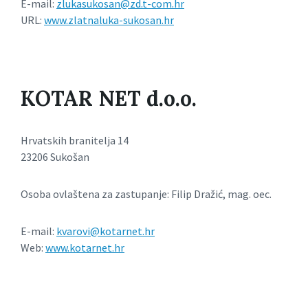
E-mail:
zlukasukosan@zd.t-com.hr
URL:
www.zlatnaluka-sukosan.hr
KOTAR NET d.o.o.
Hrvatskih branitelja 14
23206 Sukošan
Osoba ovlaštena za zastupanje: Filip Dražić, mag. oec.
E-mail:
kvarovi@kotarnet.hr
Web:
www.kotarnet.hr