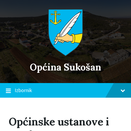
Skip
Skip
Skip
to
to
to
content
main
footer
navigation
Općina Sukošan
Izbornik
Općinske ustanove i