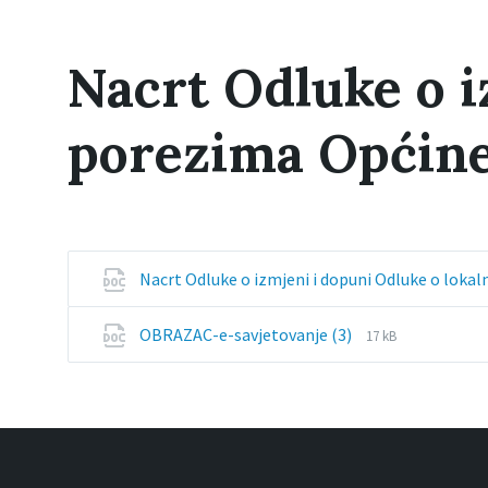
Nacrt Odluke o i
porezima Općin
Nacrt Odluke o izmjeni i dopuni Odluke o loka
File
File
OBRAZAC-e-savjetovanje (3)
17 kB
extension:
size:
docx