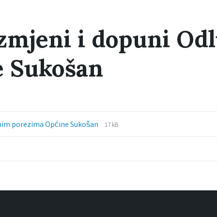
zmjeni i dopuni Od
e Sukošan
File
File
lnim porezima Općine Sukošan
17 kB
extension:
size:
docx