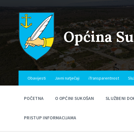
Skip
Skip
Skip
to
to
to
content
main
footer
navigation
Općina S
Obavijesti
Javni natječaji
iTransparentnost
Slu
POČETNA
O OPĆINI SUKOŠAN
SLUŽBENI DO
PRISTUP INFORMACIJAMA