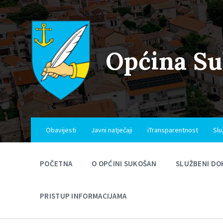
Skip
Skip
Skip
to
to
to
content
main
footer
navigation
Općina S
Obavijesti
Javni natječaji
iTransparentnost
Slu
POČETNA
O OPĆINI SUKOŠAN
SLUŽBENI DO
PRISTUP INFORMACIJAMA