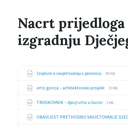
Nacrt prijedlog
izgradnju Dječje
File
File
Izvjesce o savjetovanju s javnoscu
293 kB
extension:
size:
pdf
File
File
vrtic gorica – arhitektonski projekt
15 MB
extension
size:
pdf
File
File
TROSKOVNIK – djecji vrtic u Gorici
2 MB
extension:
size:
pdf
OBAVIJEST PRETHODNO SAVJETOVANJE DJEC