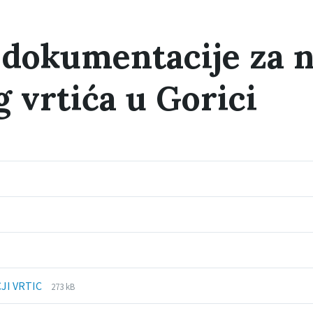
a dokumentacije za 
g vrtića u Gorici
:
File
File
JI VRTIC
273 kB
extension:
size:
pdf