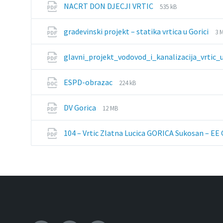
File
File
NACRT DON DJECJI VRTIC
535 kB
extension:
size:
pdf
Fi
Fi
gradevinski projekt – statika vrtica u Gorici
3 
ex
si
pd
glavni_projekt_vodovod_i_kanalizacija_vrtic_u
File
File
ESPD-obrazac
224 kB
extension:
size:
doc
File
File
DV Gorica
12 MB
extension:
size:
pdf
104 – Vrtic Zlatna Lucica GORICA Sukosan – EE 