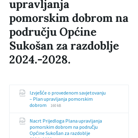
upravljanja
pomorskim dobrom na
području Općine
Sukošan za razdoblje
2024.-2028.
Izvješće o provedenom savjetovanju
– Plan upravljanja pomorskim
File
File
dobrom
160 kB
extension:
size:
pdf
Nacrt Prijedloga Plana upravljanja
pomorskim dobrom na području
Općine Sukošan za razdoblje