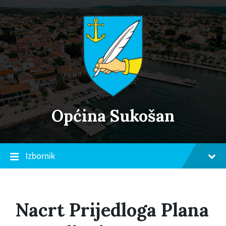
Skip
Skip
Skip
to
to
to
content
main
footer
navigation
Općina Sukošan
Izbornik
Nacrt Prijedloga Plana