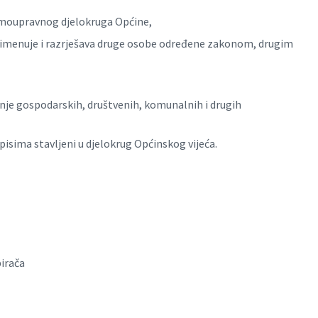
samoupravnog djelokruga Općine,
 te imenuje i razrješava druge osobe određene zakonom, drugim
anje gospodarskih, društvenih, komunalnih i drugih
pisima stavljeni u djelokrug Općinskog vijeća.
birača