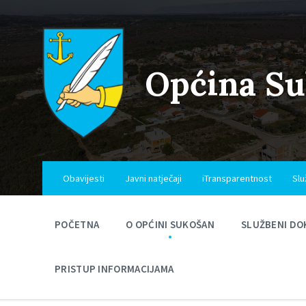
Skip
Skip
Skip
to
to
to
content
main
footer
navigation
Općina S
Obavijesti
Javni natječaji
iTransparentnost
Slu
POČETNA
O OPĆINI SUKOŠAN
SLUŽBENI DO
PRISTUP INFORMACIJAMA