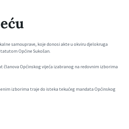
jeću
lokalne samouprave, koje donosi akte u okviru djelokruga
 Statutom Općine Sukošan.
dat članova Općinskog vijeća izabranog na redovnim izborima
menim izborima traje do isteka tekućeg mandata Općinskog