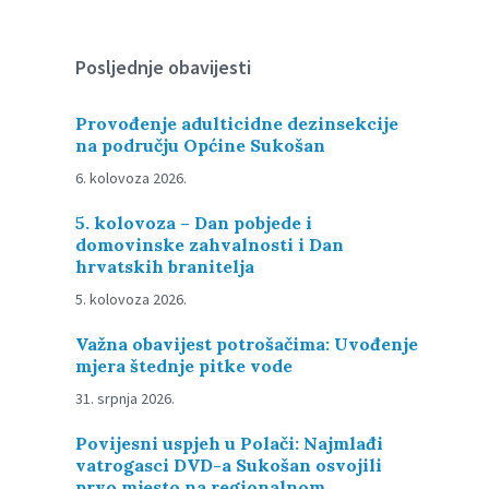
Posljednje obavijesti
Provođenje adulticidne dezinsekcije
na području Općine Sukošan
6. kolovoza 2026.
5. kolovoza – Dan pobjede i
domovinske zahvalnosti i Dan
hrvatskih branitelja
5. kolovoza 2026.
Važna obavijest potrošačima: Uvođenje
mjera štednje pitke vode
31. srpnja 2026.
Povijesni uspjeh u Polači: Najmlađi
vatrogasci DVD-a Sukošan osvojili
prvo mjesto na regionalnom