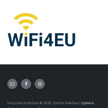
Email
Facebook
Instagram
Sva prava pridržana © 2026. Općina Sukošan |
Izjava o