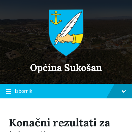
Skip
Skip
Skip
to
to
to
content
main
footer
navigation
Općina Sukošan
Izbornik
Konačni rezultati za