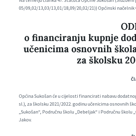
Na temelju članka 47. Statuta Općine Sukošan (Službeni 
05/09,02/13,03/13,01/18,09/20,02/21)) Općinski načelnik
OD
o financiranju kupnje do
učenicima osnovnih škol
za školsku 2
Čl
Općina Sukošan će u cijelosti financirati nabavu dodatno
sl.), za školsku 2021/2022. godinu učenicima osnovnih šk
„Sukošan“, Područnu školu „Debeljak“ i Područnu školu „G
Jakov.