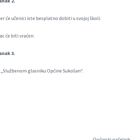
anak 2.
r će učenici iste besplatno dobiti u svojoj školi.
c će biti vraćen.
anak 3.
 „Službenom glasniku Općine Sukošan“.
Općinski načelnik