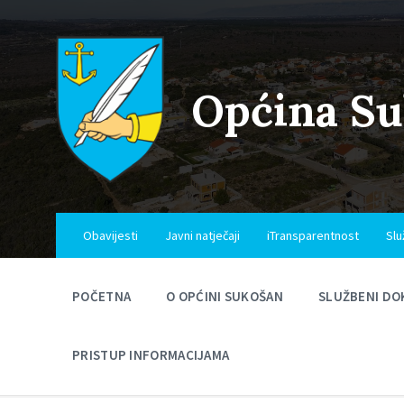
Skip
Skip
Skip
to
to
to
content
main
footer
navigation
Općina S
Obavijesti
Javni natječaji
iTransparentnost
Slu
POČETNA
O OPĆINI SUKOŠAN
SLUŽBENI DO
PRISTUP INFORMACIJAMA