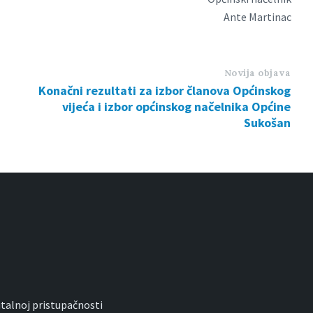
Ante Martinac
Novija objava
Konačni rezultati za izbor članova Općinskog
vijeća i izbor općinskog načelnika Općine
Sukošan
gitalnoj pristupačnosti