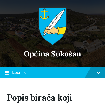
Skip
Skip
Skip
to
to
to
content
main
footer
navigation
Općina Sukošan
Izbornik
Popis birača koji