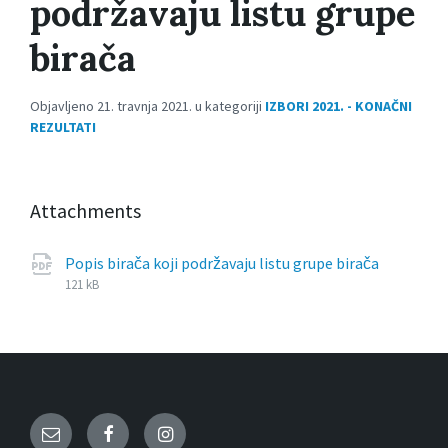
podržavaju listu grupe
birača
Objavljeno 21. travnja 2021. u kategoriji
IZBORI 2021. - KONAČNI
REZULTATI
Attachments
File
pdf
File
Popis birača koji podržavaju listu grupe birača
extensi
size:
121 kB
Email
Facebook
Instagram