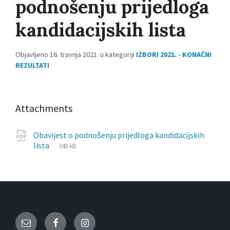
podnošenju prijedloga
kandidacijskih lista
Objavljeno 16. travnja 2021. u kategoriji
IZBORI 2021. - KONAČNI
REZULTATI
Attachments
Obavijest o podnošenju prijedloga kandidacijskih
File
pdf
File
lista
340 kB
extension:
size:
Email
Facebook
Instagram