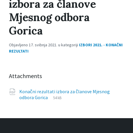
izbora za članove
Mjesnog odbora
Gorica
Objavljeno 17. svibnja 2021. u kategoriji
IZBORI 2021. - KONAČNI
REZULTATI
Attachments
Konačni rezultati izbora za članove Mjesnog
File
pdf
File
odbora Gorica
54 kB
extension:
size: