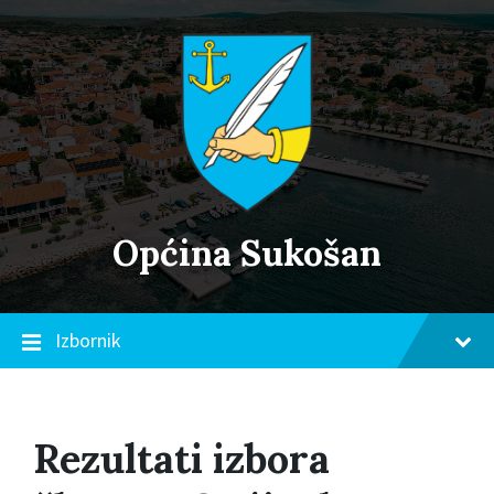
Skip
Skip
Skip
to
to
to
content
main
footer
navigation
Općina Sukošan
Izbornik
Rezultati izbora