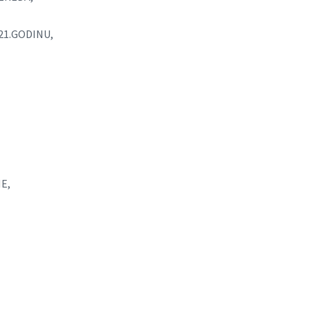
21.GODINU,
E,