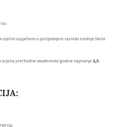
 to:
tim općim uspjehom u posljednjem razredu srednje škole
ekom ocjena prethodne akademske godine najmanje
3,5.
IJA:
ZREDA,