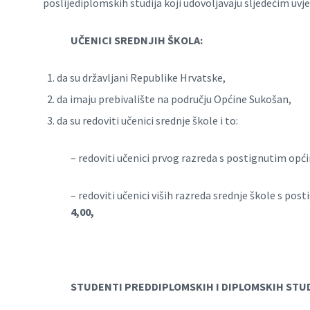
poslijediplomskih studija koji udovoljavaju sljedećim uvj
UČENICI SREDNJIH ŠKOLA:
da su državljani Republike Hrvatske,
da imaju prebivalište na području Općine Sukošan,
da su redoviti učenici srednje škole i to:
– redoviti učenici prvog razreda s postignutim 
– redoviti učenici viših razreda srednje škole s 
4,00,
STUDENTI PREDDIPLOMSKIH I DIPLOMSKIH STUD