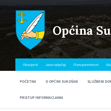
Skip
Skip
Skip
to
to
to
content
main
footer
navigation
Općina S
Obavijesti
Javni natječaji
iTransparentnost
Slu
POČETNA
O OPĆINI SUKOŠAN
SLUŽBENI DO
PRISTUP INFORMACIJAMA