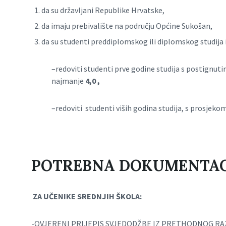
da su državljani Republike Hrvatske,
da imaju prebivalište na području Općine Sukošan,
da su studenti preddiplomskog ili diplomskog studija i
–redoviti studenti prve godine studija s postignu
najmanje
4,0 ,
–redoviti studenti viših godina studija, s prosj
POTREBNA DOKUMENTAC
ZA UČENIKE SREDNJIH ŠKOLA:
-OVJERENI PRIJEPIS SVJEDODŽBE IZ PRETHODNOG RA