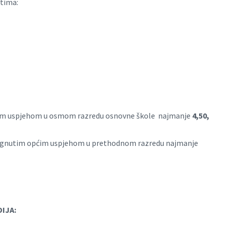
etima:
općim uspjehom u osmom razredu osnovne škole najmanje
4,50,
postignutim općim uspjehom u prethodnom razredu najmanje
IJA: