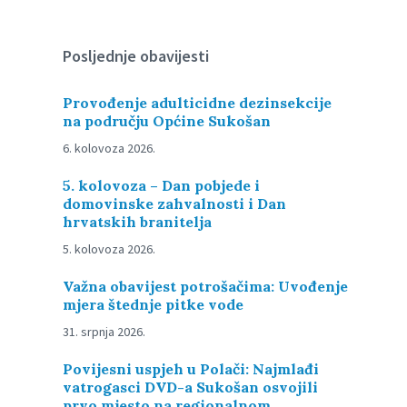
Posljednje obavijesti
Provođenje adulticidne dezinsekcije
na području Općine Sukošan
6. kolovoza 2026.
5. kolovoza – Dan pobjede i
domovinske zahvalnosti i Dan
hrvatskih branitelja
5. kolovoza 2026.
Važna obavijest potrošačima: Uvođenje
mjera štednje pitke vode
31. srpnja 2026.
Povijesni uspjeh u Polači: Najmlađi
vatrogasci DVD-a Sukošan osvojili
prvo mjesto na regionalnom