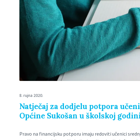
8. rujna 2020.
Natječaj za dodjelu potpora učen
Općine Sukošan u školskoj godin
Pravo na financijsku potporu imaju redoviti učenici sredn