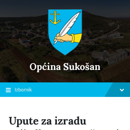
Skip
Skip
Skip
to
to
to
content
main
footer
navigation
Općina Sukošan
Izbornik
Upute za izradu