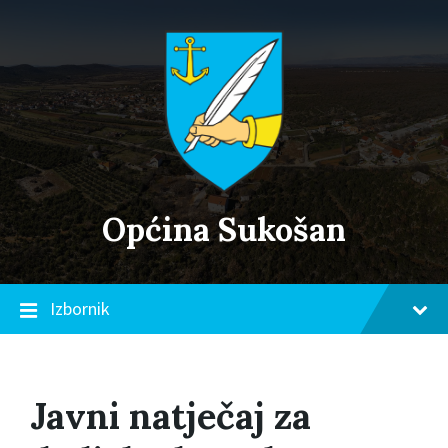
Skip
Skip
Skip
to
to
to
content
main
footer
navigation
Općina Sukošan
Izbornik
Javni natječaj za