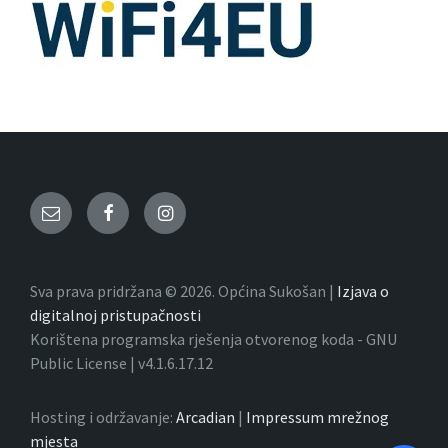
Email
Facebook
Instagram
Sva prava pridržana © 2026. Općina Sukošan |
Izjava o
digitalnoj pristupačnosti
Korištena programska rješenja otvorenog koda - GNU
Public License | v4.1.6.17.12
Hosting i održavanje:
Arcadian
|
Impressum mrežnog
mjesta