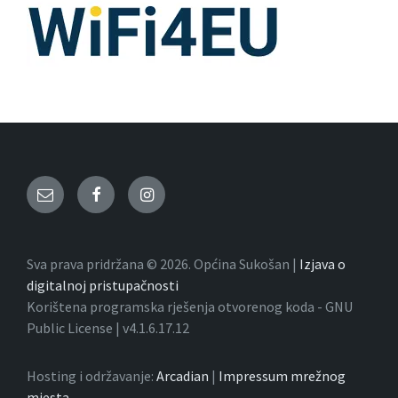
Email
Facebook
Instagram
Sva prava pridržana © 2026. Općina Sukošan |
Izjava o
digitalnoj pristupačnosti
Korištena programska rješenja otvorenog koda - GNU
Public License | v4.1.6.17.12
Hosting i održavanje:
Arcadian
|
Impressum mrežnog
mjesta