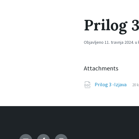
Prilog 3
Objavljeno 11. travnja 2024. u 
Attachments
Fil
doc
Fil
Prilog 3 -Izjava
20 
ext
siz