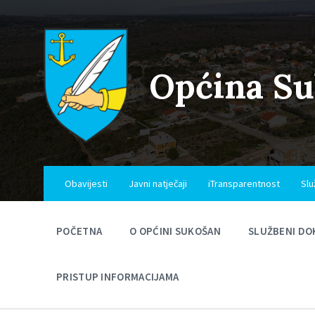
Skip
Skip
Skip
to
to
to
content
main
footer
navigation
Općina S
Obavijesti
Javni natječaji
iTransparentnost
Slu
POČETNA
O OPĆINI SUKOŠAN
SLUŽBENI DO
PRISTUP INFORMACIJAMA