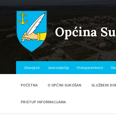
Skip
Skip
Skip
to
to
to
content
main
footer
navigation
Općina S
Obavijesti
Javni natječaji
iTransparentnost
Slu
POČETNA
O OPĆINI SUKOŠAN
SLUŽBENI DO
PRISTUP INFORMACIJAMA