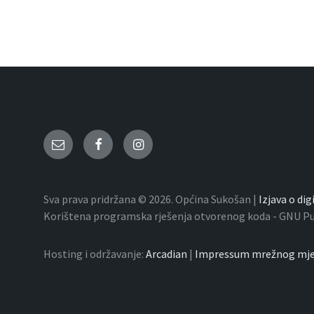
Email
Facebook
Instagram
Sva prava pridržana © 2026. Općina Sukošan |
Izjava o di
Korištena programska rješenja otvorenog koda - GNU Publ
Hosting i održavanje:
Arcadian
|
Impressum mrežnog mje