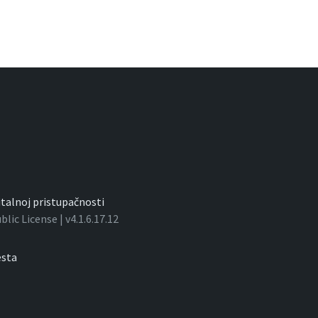
gitalnoj pristupačnosti
ic License | v4.1.6.17.12
sta