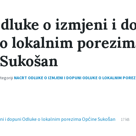
dluke o izmjeni i d
o lokalnim porezim
 Sukošan
ategoriji
NACRT ODLUKE O IZMJENI I DOPUNI ODLUKE O LOKALNIM PORE
File
docx
File
ni i dopuni Odluke o lokalnim porezima Općine Sukošan
17 kB
extensi
size: