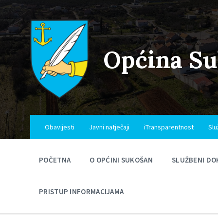
Skip
Skip
Skip
to
to
to
content
main
footer
navigation
Općina S
Obavijesti
Javni natječaji
iTransparentnost
Slu
POČETNA
O OPĆINI SUKOŠAN
SLUŽBENI DO
PRISTUP INFORMACIJAMA