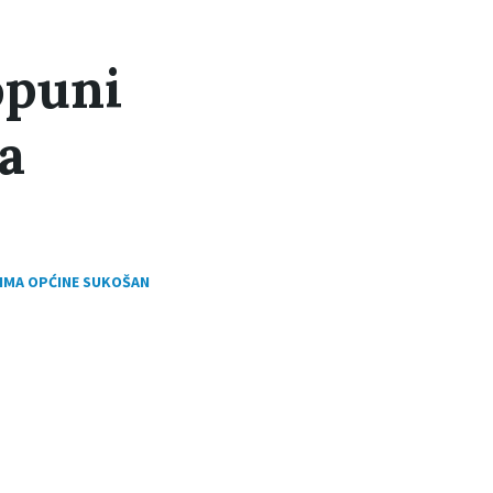
opuni
a
ZIMA OPĆINE SUKOŠAN
on: