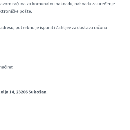
stavom računa za komunalnu naknadu, naknadu za uređenje
ktroničke pošte.
dresu, potrebno je ispuniti Zahtjev za dostavu računa
načina:
elja 14
,
23206 Sukošan
,