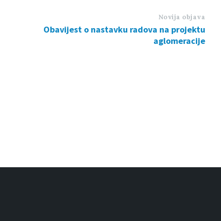
Novija objava
Obavijest o nastavku radova na projektu
aglomeracije