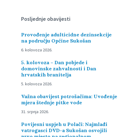
Posljednje obavijesti
Provođenje adulticidne dezinsekcije
na području Općine Sukošan
6. kolovoza 2026.
5. kolovoza – Dan pobjede i
domovinske zahvalnosti i Dan
hrvatskih branitelja
5. kolovoza 2026.
Važna obavijest potrošačima: Uvođenje
mjera štednje pitke vode
31. srpnja 2026.
Povijesni uspjeh u Polači: Najmlađi
vatrogasci DVD-a Sukošan osvojili
prvo mjesto na regionalnom