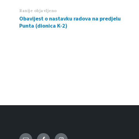
Ranije objavljeno
Obavijest o nastavku radova na predjelu
Punta (dionica K-2)