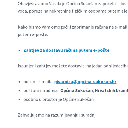
Obavještavamo Vas da je Općina Sukošan započela s do
voda, poreza na nekretnine fizičkim osobama putem ele
Kako bismo Vam omogućili zaprimanje računa na e-mail a
putem e-pošte.
Zahtjev za dostavu računa putem e-pošte
Ispunjeni zahtjev možete dostaviti na jedan od sljedećih 
putem e-maila:
pisarnica@opcina-sukosan.hr
,
poštom na adresu:
Općina Sukošan
,
Hrvatskih branit
osobno u prostorije Općine Sukošan.
Zahvaljujemo na razumijevanju i suradnji.