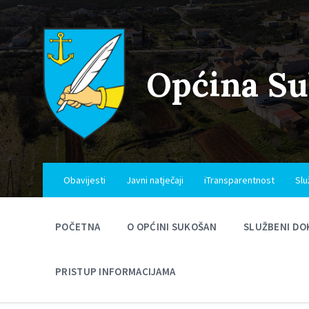
Skip
Skip
Skip
to
to
to
content
main
footer
navigation
Općina S
Obavijesti
Javni natječaji
iTransparentnost
Slu
POČETNA
O OPĆINI SUKOŠAN
SLUŽBENI DO
PRISTUP INFORMACIJAMA