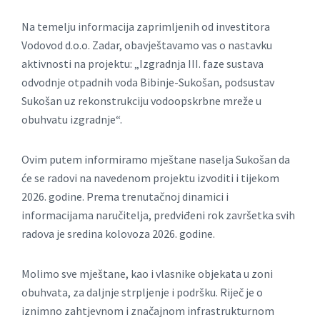
Na temelju informacija zaprimljenih od investitora
Vodovod d.o.o. Zadar, obavještavamo vas o nastavku
aktivnosti na projektu: „Izgradnja III. faze sustava
odvodnje otpadnih voda Bibinje-Sukošan, podsustav
Sukošan uz rekonstrukciju vodoopskrbne mreže u
obuhvatu izgradnje“.
Ovim putem informiramo mještane naselja Sukošan da
će se radovi na navedenom projektu izvoditi i tijekom
2026. godine. Prema trenutačnoj dinamici i
informacijama naručitelja, predviđeni rok završetka svih
radova je sredina kolovoza 2026. godine.
Molimo sve mještane, kao i vlasnike objekata u zoni
obuhvata, za daljnje strpljenje i podršku. Riječ je o
iznimno zahtjevnom i značajnom infrastrukturnom