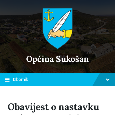
Skip
Skip
Skip
to
to
to
content
main
footer
navigation
Općina Sukošan
Izbornik
Obavijest o nastavku