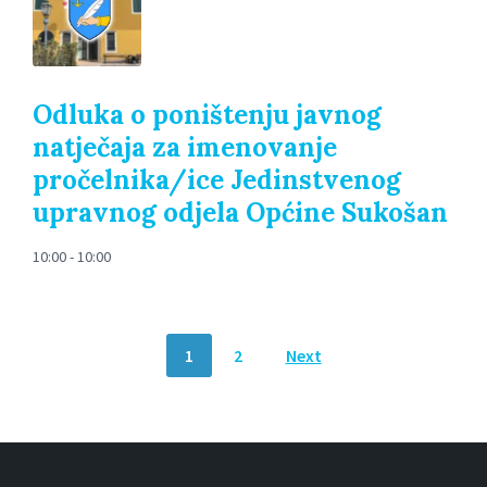
Odluka o poništenju javnog
natječaja za imenovanje
pročelnika/ice Jedinstvenog
upravnog odjela Općine Sukošan
10:00 - 10:00
POSTS
1
2
Next
NAVIGATION