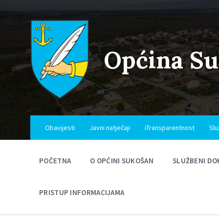
Skip
Skip
Skip
to
to
to
content
main
footer
navigation
Općina S
Obavijesti
Javni natječaji
iTransparentnost
Slu
POČETNA
O OPĆINI SUKOŠAN
SLUŽBENI DO
PRISTUP INFORMACIJAMA