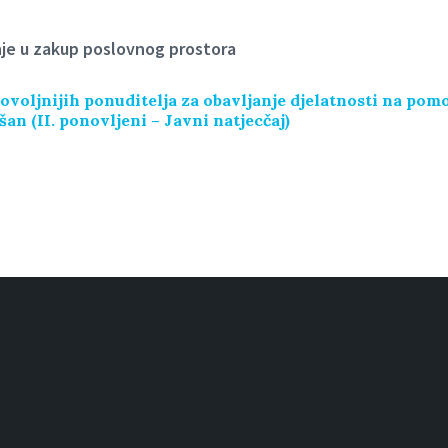
nje u zakup poslovnog prostora
ovoljnijih ponuditelja za obavljanje djelatnosti na po
n (II. ponovljeni – Javni natjecčaj)