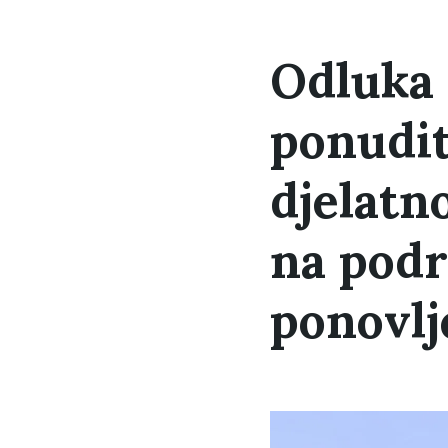
Odluka 
ponudit
djelatn
na podr
ponovlj