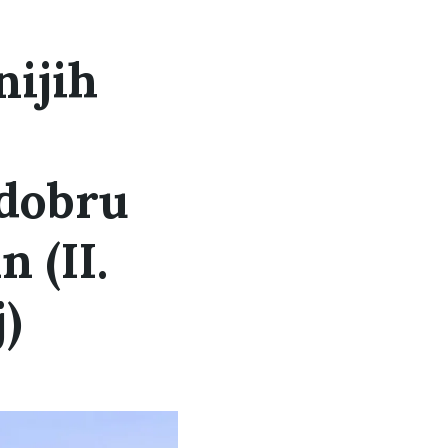
nijih
 dobru
 (II.
)