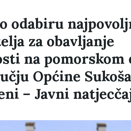
o odabiru najpovolj
elja za obavljanje
osti na pomorskom
učju Općine Sukošan
eni – Javni natjecčaj