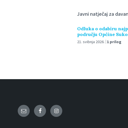
Javni natječaj za dava
Odluka o odabiru najp
području Općine Sukoša
21. svibnja 2026.
1 prilog
Email
Facebook
Instagram