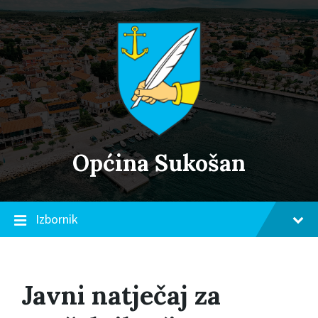
Skip
Skip
Skip
to
to
to
content
main
footer
navigation
Općina Sukošan
Izbornik
Javni natječaj za