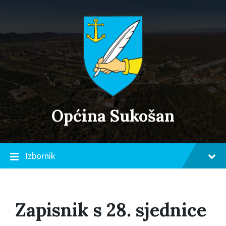
Skip
Skip
Skip
to
to
to
content
main
footer
navigation
Općina Sukošan
Izbornik
Zapisnik s 28. sjednice