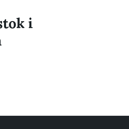
tok i
a