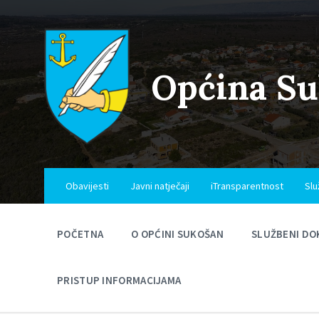
Skip
Skip
Skip
to
to
to
content
main
footer
navigation
Općina S
Obavijesti
Javni natječaji
iTransparentnost
Slu
POČETNA
O OPĆINI SUKOŠAN
SLUŽBENI DO
PRISTUP INFORMACIJAMA