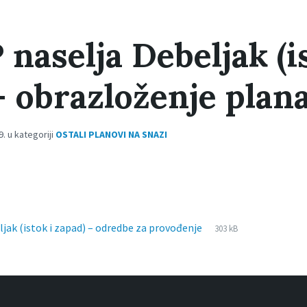
naselja Debeljak (is
– obrazloženje plan
. u kategoriji
OSTALI PLANOVI NA SNAZI
File
pdf
File
jak (istok i zapad) – odredbe za provođenje
303 kB
extension:
size: