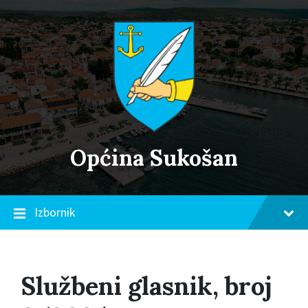
Skip
Skip
Skip
to
to
to
content
main
footer
navigation
Općina Sukošan
Izbornik
Službeni glasnik, broj