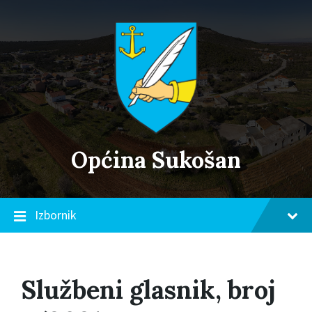
Skip
Skip
Skip
to
to
to
content
main
footer
navigation
Općina Sukošan
Izbornik
Službeni glasnik, broj