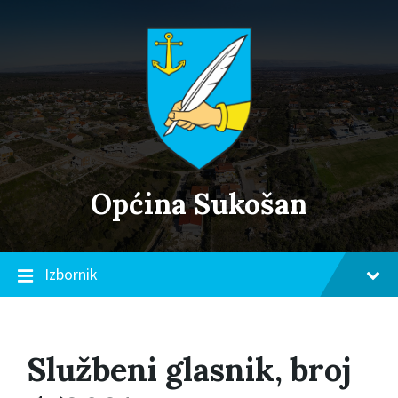
Skip
Skip
Skip
to
to
to
content
main
footer
navigation
Općina Sukošan
Izbornik
Službeni glasnik, broj