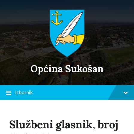
Skip
Skip
Skip
to
to
to
content
main
footer
navigation
Općina Sukošan
Izbornik
Službeni glasnik, broj