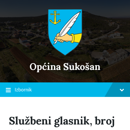
Skip
Skip
Skip
to
to
to
content
main
footer
navigation
Općina Sukošan
Izbornik
Službeni glasnik, broj