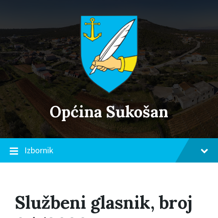
Skip
Skip
Skip
to
to
to
content
main
footer
navigation
Općina Sukošan
Izbornik
Službeni glasnik, broj