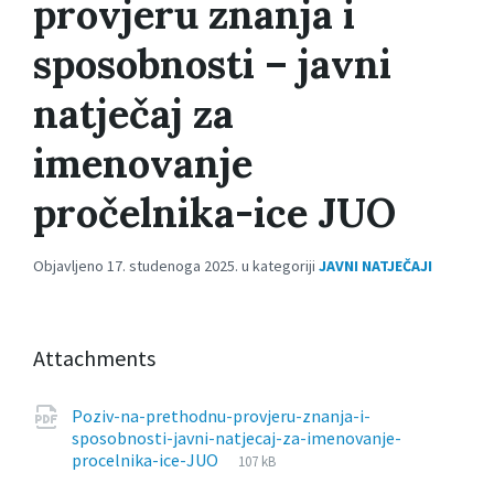
provjeru znanja i
sposobnosti – javni
natječaj za
imenovanje
pročelnika-ice JUO
Objavljeno 17. studenoga 2025. u kategoriji
JAVNI NATJEČAJI
Attachments
Poziv-na-prethodnu-provjeru-znanja-i-
sposobnosti-javni-natjecaj-za-imenovanje-
File
pdf
File
procelnika-ice-JUO
107 kB
extension:
size: