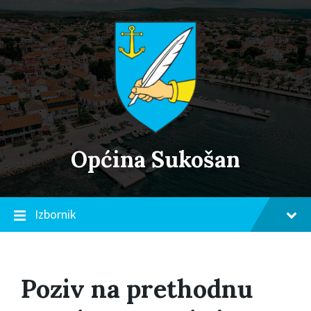
Skip
Skip
Skip
to
to
to
content
main
footer
navigation
Općina Sukošan
Izbornik
Poziv na prethodnu