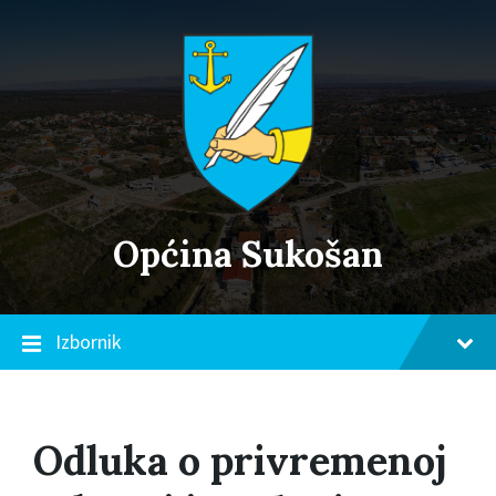
Skip
Skip
Skip
to
to
to
content
main
footer
navigation
Općina Sukošan
Izbornik
Odluka o privremenoj