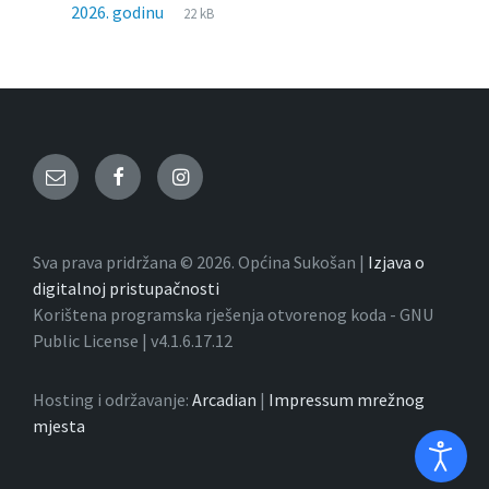
File
docx
File
2026. godinu
22 kB
extension:
size:
Email
Facebook
Instagram
Sva prava pridržana © 2026. Općina Sukošan |
Izjava o
digitalnoj pristupačnosti
Korištena programska rješenja otvorenog koda - GNU
Public License | v4.1.6.17.12
Hosting i održavanje:
Arcadian
|
Impressum mrežnog
mjesta