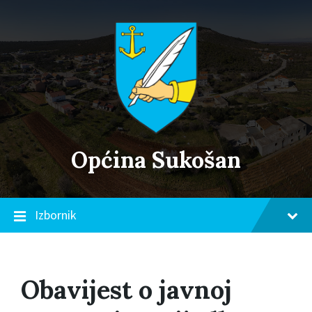
Skip
Skip
Skip
to
to
to
content
main
footer
navigation
Općina Sukošan
Izbornik
Obavijest o javnoj