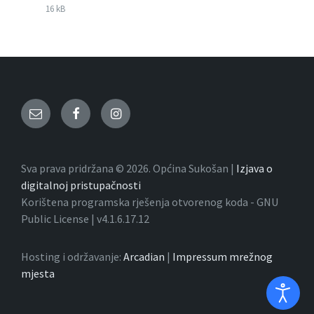
File
docx
File
16 kB
extension:
size:
Email
Facebook
Instagram
Sva prava pridržana © 2026. Općina Sukošan |
Izjava o
digitalnoj pristupačnosti
Korištena programska rješenja otvorenog koda - GNU
Public License | v4.1.6.17.12
Hosting i održavanje:
Arcadian
|
Impressum mrežnog
mjesta