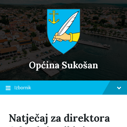
Skip
Skip
Skip
to
to
to
content
main
footer
navigation
Općina Sukošan
Izbornik
Natječaj za direktora