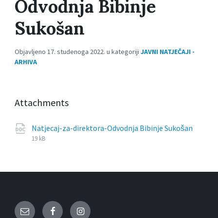
Odvodnja Bibinje
Sukošan
Objavljeno 17. studenoga 2022. u kategoriji
JAVNI NATJEČAJI -
ARHIVA
Attachments
File
docx
File
Natjecaj-za-direktora-Odvodnja Bibinje Sukošan
exten
size:
19 kB
Email
Facebook
Instagram