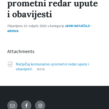
prometni redar upute
i obavijesti
Objavljeno 10. veljače 2020. u kategoriji
JAVNI NATJEČAJI -
ARHIVA
Attachments
Natječaj komunalno-prometni redar upute i
File
pdf
File
obavijesti
484 kB
extension:
size:
Email
Facebook
Instagram