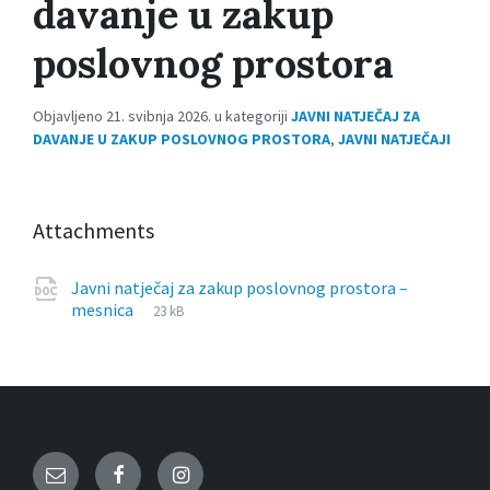
davanje u zakup
poslovnog prostora
Objavljeno 21. svibnja 2026. u kategoriji
JAVNI NATJEČAJ ZA
DAVANJE U ZAKUP POSLOVNOG PROSTORA
,
JAVNI NATJEČAJI
Attachments
Javni natječaj za zakup poslovnog prostora –
File
docx
File
mesnica
23 kB
extension:
size:
Email
Facebook
Instagram