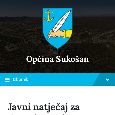
Skip
Skip
Skip
to
to
to
content
main
footer
navigation
Općina Sukošan
Izbornik
Javni natječaj za