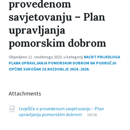
provedenom
savjetovanju – Plan
upravljanja
pomorskim dobrom
Objavljeno 11. studenoga 2023. u kategoriji
NACRT PRIJEDLOGA
PLANA UPRAVLJANJA POMORSKIM DOBROM NA PODRUČJU
OPĆINE SUKOŠAN ZA RAZDOBLJE 2024.-2028.
Attachments
Izvješće o provedenom savjetovanju – Plan
File
pdf
File
upravljanja pomorskim dobrom
160 kB
extension:
size: