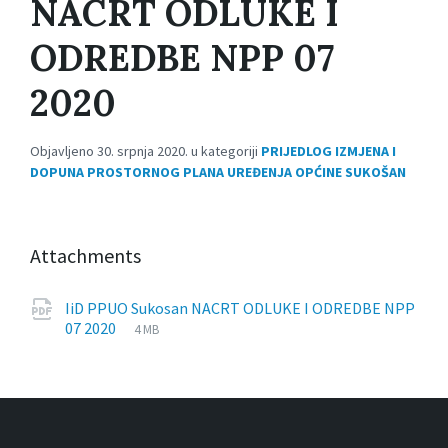
NACRT ODLUKE I
ODREDBE NPP 07
2020
Objavljeno 30. srpnja 2020. u kategoriji
PRIJEDLOG IZMJENA I
DOPUNA PROSTORNOG PLANA UREĐENJA OPĆINE SUKOŠAN
Attachments
IiD PPUO Sukosan NACRT ODLUKE I ODREDBE NPP
File
pdf
File
07 2020
4 MB
extension:
size: