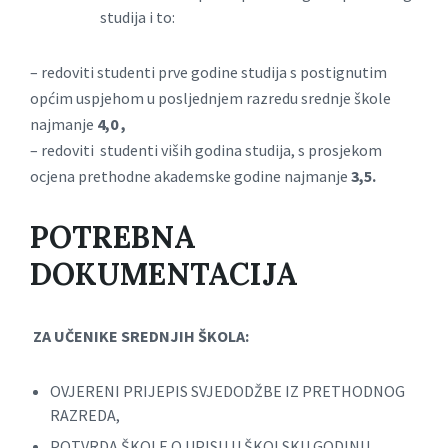
studija i to:
– redoviti studenti prve godine studija s postignutim
općim uspjehom u posljednjem razredu srednje škole
najmanje
4,0 ,
– redoviti studenti viših godina studija, s prosjekom
ocjena prethodne akademske godine najmanje
3,5.
POTREBNA
DOKUMENTACIJA
ZA UČENIKE SREDNJIH ŠKOLA:
OVJERENI PRIJEPIS SVJEDODŽBE IZ PRETHODNOG
RAZREDA,
POTVRDA ŠKOLE O UPISU U ŠKOLSKU GODINU