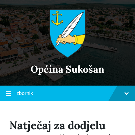
Skip
Skip
Skip
to
to
to
content
main
footer
navigation
Općina Sukošan
Izbornik
Natječaj za dodjelu