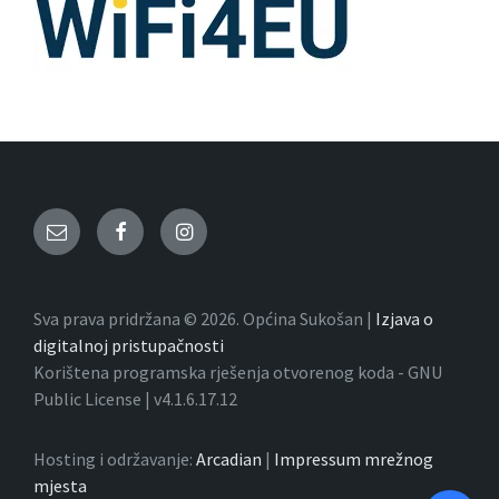
Email
Facebook
Instagram
Sva prava pridržana © 2026. Općina Sukošan |
Izjava o
digitalnoj pristupačnosti
Korištena programska rješenja otvorenog koda - GNU
Public License | v4.1.6.17.12
Hosting i održavanje:
Arcadian
|
Impressum mrežnog
mjesta