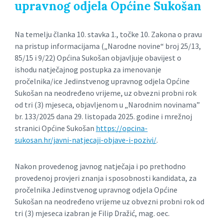
upravnog odjela Općine Sukošan
Na temelju članka 10. stavka 1., točke 10. Zakona o pravu
na pristup informacijama („Narodne novine“ broj 25/13,
85/15 i 9/22) Općina Sukošan objavljuje obavijest o
ishodu natječajnog postupka za imenovanje
pročelnika/ice Jedinstvenog upravnog odjela Općine
Sukošan na neodređeno vrijeme, uz obvezni probni rok
od tri (3) mjeseca, objavljenom u „Narodnim novinama”
br. 133/2025 dana 29. listopada 2025. godine i mrežnoj
stranici Općine Sukošan
https://opcina-
sukosan.hr/javni-natjecaji-objave-i-pozivi/
.
Nakon provedenog javnog natječaja i po prethodno
provedenoj provjeri znanja i sposobnosti kandidata, za
pročelnika Jedinstvenog upravnog odjela Općine
Sukošan na neodređeno vrijeme uz obvezni probni rok od
tri (3) mjeseca izabran je Filip Dražić, mag. oec.