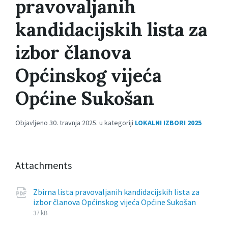
pravovaljanih
kandidacijskih lista za
izbor članova
Općinskog vijeća
Općine Sukošan
Objavljeno 30. travnja 2025. u kategoriji
LOKALNI IZBORI 2025
Attachments
Zbirna lista pravovaljanih kandidacijskih lista za
File
pdf
File
izbor članova Općinskog vijeća Općine Sukošan
extensi
size:
37 kB