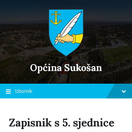
Skip
Skip
Skip
to
to
to
content
main
footer
navigation
Općina Sukošan
Izbornik
Zapisnik s 5. sjednice