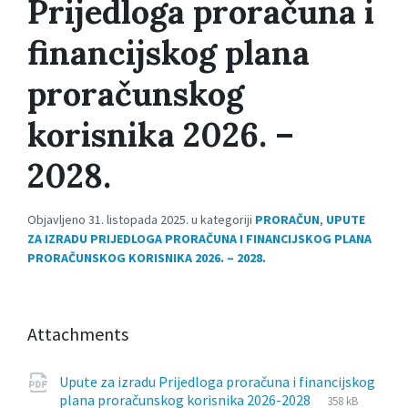
Prijedloga proračuna i
financijskog plana
proračunskog
korisnika 2026. –
2028.
Objavljeno 31. listopada 2025. u kategoriji
PRORAČUN
,
UPUTE
ZA IZRADU PRIJEDLOGA PRORAČUNA I FINANCIJSKOG PLANA
PRORAČUNSKOG KORISNIKA 2026. – 2028.
Attachments
Upute za izradu Prijedloga proračuna i financijskog
File
pdf
File
plana proračunskog korisnika 2026-2028
358 kB