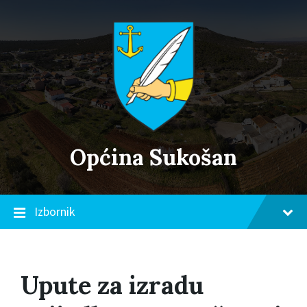
Skip
Skip
Skip
to
to
to
content
main
footer
navigation
Općina Sukošan
Izbornik
Upute za izradu